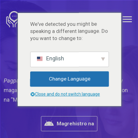
We've detected you might be
speaking a different language. Do
you want to change to:
Renta para sa upa
at
kumita
English
Change Language
Pagpaparehistro
sa account ng isang kasosyo ay
magagamit sa pamamagitan ng pag-click sa button
Close and do not switch language
na “Magrehistro ngayon”.
Magrehistro na