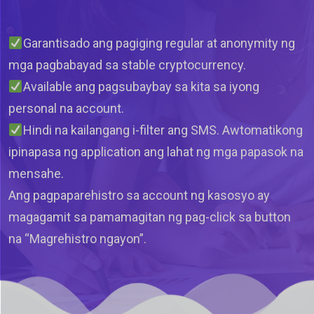
Garantisado ang pagiging regular at anonymity ng
mga pagbabayad sa stable cryptocurrency.
Available ang pagsubaybay sa kita sa iyong
personal na account.
Hindi na kailangang i-filter ang SMS. Awtomatikong
ipinapasa ng application ang lahat ng mga papasok na
mensahe.
Ang pagpaparehistro sa account ng kasosyo ay
magagamit sa pamamagitan ng pag-click sa button
na “Magrehistro ngayon”.