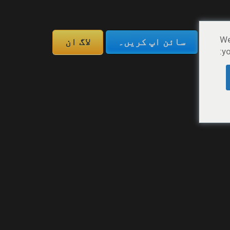
ے
We
سائن اپ کریں۔
لاگ ان
yo