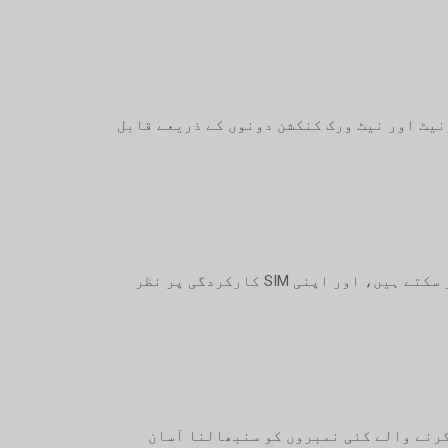
 باقاعدگی سے اس بات کی تصدیق کے لیے استعمال کرتا ہے کہ آیا SIM کارڈ انٹرنیٹ اور نیٹ ورک کنکشن دونوں کے ذریعے قابل
آپ کا ذاتی آن لائن اکاؤنٹ، جہاں آپ اپنی روزانہ اور ماہانہ آمدنی کی جانچ کر سکتے ہیں، اپ ٹائم ٹریک کر سکتے ہیں، اور اپنی SIM کارکردگی پر نظر
 آمدنی پیدا کرنے والے کئی نمبروں کو سنبھالنا آسان