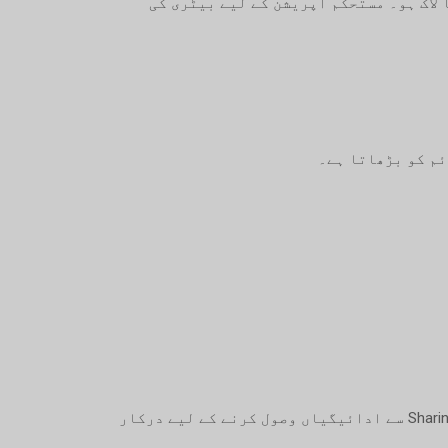
یں ہو یا لاک ہو۔ مستحکم آپریشن کے لیے بیٹری کی
ایک ڈیجیٹل والیٹ جو USDT اور USDC جیسی کریپٹو کرنسیوں کو ذخیرہ کرنے کے لیے استعمال ہوتا ہے۔ Sharing SMS سے ادائیگیاں وصول کرنے کے لیے درکار