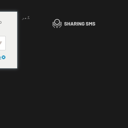
گھر
کے ب
o
e