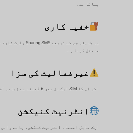
بناتا ہے۔
خفیہ کاری
وہ طریقہ جس کے 
منتقل کرنا ہے۔
غیرفعالیت کی سزا
اگر آپ کا SIM ایک دن میں 6 گھنٹے سے زیادہ آف لائن رہتا ہے یا منقطع رہتا ہے، تو آپ کو اس دن کے لیے ادائیگی موصول نہیں ہوگی۔.
انٹرنیٹ کنیکشن