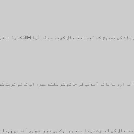
ایک خودکار عمل جو پلیٹ فارم
جو ایک ساتھ دو SIM کارڈز کے استعمال کی اجازت دیتا ہے، جو ایک ہی ڈیوائس پر