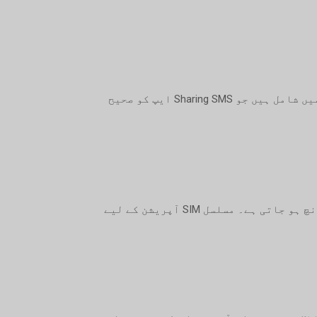
SMS ریسیپشن تک رسائی، پس منظر کی سرگرمی، اور نیٹ ورک اسٹیٹس اینڈرائیڈ ڈیوائسز پر دی گئی اجازتوں میں شامل ہیں جو Sharing SMS ایپ کو صحیح
فون پر ایک ترتیب جو اس بات کو یقینی بناتی ہے کہ Sharing SMS ایپ آلہ کے دوبارہ شروع ہونے پر خود بخود لانچ ہو جاتی ہے۔ مسلسل SIM آپریشن کے لیے