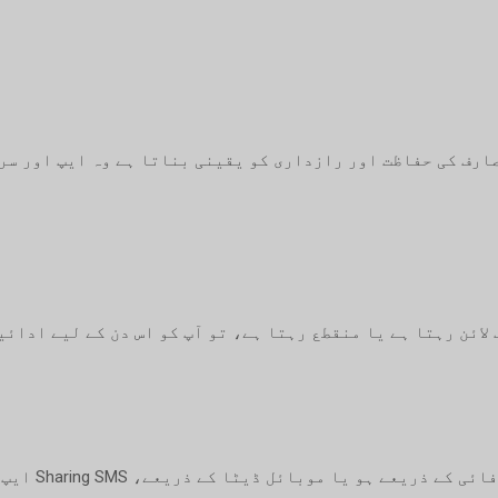
ذریعے Sharing SMS پلیٹ فارم صارف کی حفاظت اور رازداری کو یقینی بناتا ہے وہ
ایک قابل اعتم