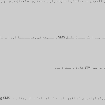
Sha ایپ کو پس منظر میں خاموشی سے چلنے کی اجازت دیتی ہے جب فون استعمال م