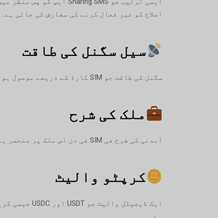
ایسی ترتیب جو ring SMS
اصلاح کو غیر فعال کرنے کی سفارش کی جاتی ہے۔
سیل سگنل کی طاقت
سگنل کی طاقت جو SIM کارڈ کے ذریعے موصول ہوتی ہے۔ ایک مضبوط سگنل SMS ریسیپشن کی وشوسنییتا اور اپ ٹائم کو بڑھاتا ہے۔
ملک کی شرح
آمدنی کی شرح فی SIM فی دن اس ملک پر منحصر ہے جس میں SIM کارڈ رجسٹرڈ ہے۔
کرپٹو والیٹ
ہے۔