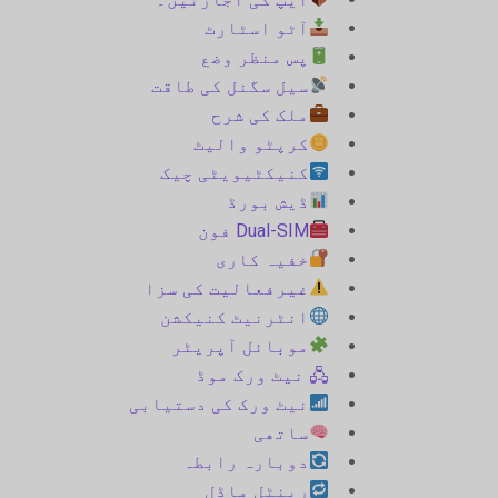
آٹو اسٹارٹ
پس منظر وضع
سیل سگنل کی طاقت
ملک کی شرح
کرپٹو والیٹ
کنیکٹیویٹی چیک
ڈیش بورڈ
Dual-SIM فون
خفیہ کاری
غیرفعالیت کی سزا
انٹرنیٹ کنیکشن
موبائل آپریٹر
🖧 نیٹ ورک موڈ
نیٹ ورک کی دستیابی
ساتھی
دوبارہ رابطہ
رینٹل ماڈل