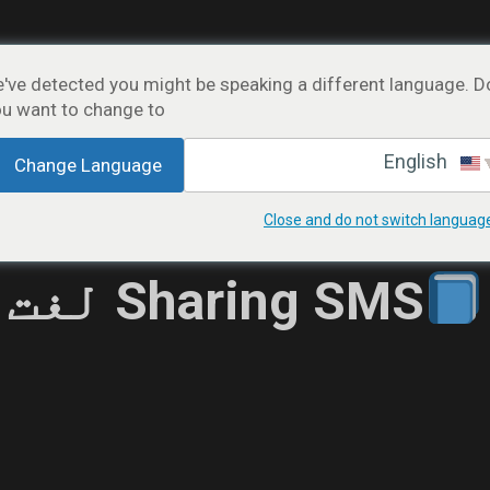
ارے میں
یہ کیسے کام کرتا ہے۔
ہدایت
تقاض
've detected you might be speaking a different language. D
u want to change to:
شرائط
اردو
English
Change Language
Close and do not switch languag
Sharing SMS لغت