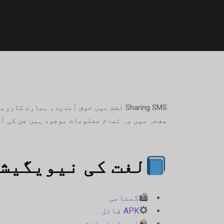
Sharing SMS لغت میں خوش آمدید، ہمار
صفحہ میں وہ تمام معلومات موجود ہیں جن کی آپ کو ضرورت ہے، قطع نظر اس کے کہ SIM رینٹ
لغت کی نیویگیش
گمنامی
APK فائل
ایپ کی اجازتیں۔