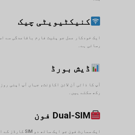
کنیکٹیویٹی چیک
رسائی ہے۔
ڈیش بورڈ
رکھ سکتے ہیں۔
Dual-SIM فون
ایک سمارٹ فون 