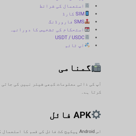
استعمال کی شرائط
SIM کارڈ
SMS فارورڈنگ
استحکام کی تشخیص کا دورانیہ
USDT / USDC
اپ ٹائم
گمنامی
کرتا ہے۔
APK فائل