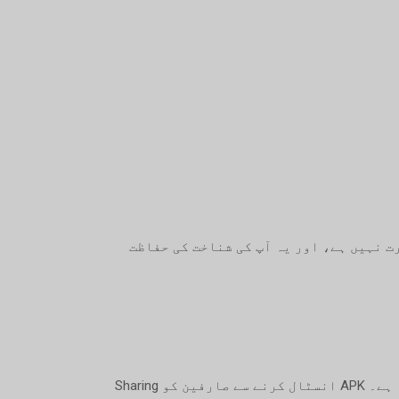
ی شیئر نہیں کی جاتی ہیں۔ Sharing SMS کو SIM رجسٹریشن کی معلومات یا KYC کی ضرورت نہیں ہے، اور یہ آپ کی شناخت کی حفاظت
اس Android پیکیج کٹ فائل کی قسم کا استعمال کرتے ہوئے ایپس کو Android آلات پر تقسیم اور انسٹال کیا جاتا ہے۔ APK انسٹال کرنے سے صارفین کو Sharing