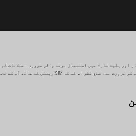
ے کاروبار اور پلیٹ فارم میں استعمال ہونے والی ضروری اصطلاحات 
ل کے ساتھ آپ کے تجربے کی سطح یا مزید جاننے کی آپ کی خواہش۔
ن