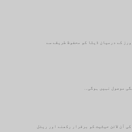
 ایپ اور سرورز کے درمیان ڈیٹا کو محفوظ طریقے سے
اد انٹرنیٹ کنکشن، چاہے وائی فائی کے ذریعے ہو یا موبائل ڈیٹا کے ذریعے، Sharing SMS ایپ کی آن لائن حیثیت کو برقرار رکھنے اور ریئل