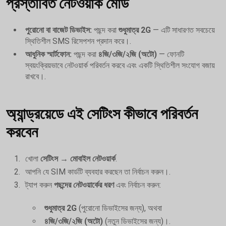
প্রস্তাবিত নেটওয়ার্ক মোড
পুরোনো বা বাজেট ডিভাইস:
পছন্দ করা
শুধুমাত্র 2G
— এটি সাধারণত সবচেয়ে
স্থিতিশীল SMS রিসেপশন প্রদান করে।.
আধুনিক স্মার্টফোন:
পছন্দ করা
৪জি/৩জি/২জি (অটো)
— ফোনটি
স্বয়ংক্রিয়ভাবে নেটওয়ার্ক পরিবর্তন করবে এবং একটি স্থিতিশীল সংযোগ বজায়
রাখবে।.
অ্যান্ড্রয়েডে এই সেটিংস কীভাবে পরিবর্তন
করবেন
খোলা
সেটিংস → মোবাইল নেটওয়ার্ক
.
আপনি যে SIM কার্ডটি ব্যবহার করছেন তা নির্বাচন করুন।.
ট্যাপ করুন
পছন্দের নেটওয়ার্কের ধরণ
এবং নির্বাচন করুন:
শুধুমাত্র 2G
(পুরোনো ডিভাইসের জন্য), অথবা
৪জি/৩জি/২জি (অটো)
(নতুন ডিভাইসের জন্য)।.