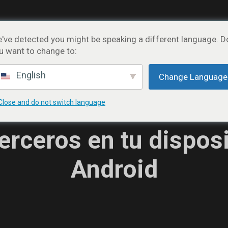
cerca de
Cómo funciona
Instrucción
Requisit
've detected you might be speaking a different language. D
u want to change to:
Términos
Español
English
Change Language
ara instalar un arc
Close and do not switch language
erceros en tu dispos
Android