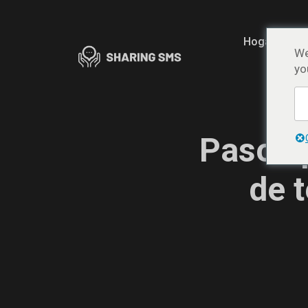
Hogar
A
We
yo
Pasos p
de t