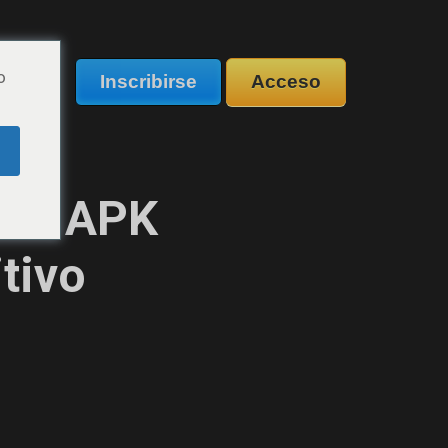
os
o
Inscribirse
Acceso
hivo APK
itivo