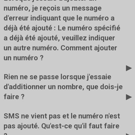
Si le statut de la carte SIM est "
Actif
"Vous ne pouvez le faire
numéro, je reçois un message
qu'en contactant notre spécialiste de l'assistance technique par
d'erreur indiquant que le numéro a
chat. Si le statut est "
Inactif
"vous pouvez le faire vous-même,
déjà été ajouté : Le numéro spécifié
en ayant préalablement supprimé le numéro de votre armoire
a déjà été ajouté, veuillez indiquer
personnelle.
un autre numéro. Comment ajouter
un numéro ?
Cette erreur peut se produire si vous avez installé l'application
Rien ne se passe lorsque j'essaie
sur votre appareil et que vous essayez d'ajouter un numéro de
carte SIM que vous avez déjà ajouté sur un autre appareil. Vous
d'additionner un nombre, que dois-je
devez supprimer le numéro de votre armoire personnelle et
faire ?
l'ajouter à nouveau sur un nouvel appareil. Si le numéro a le
Vous avez peut-être dépassé la limite quotidienne d'envoi de
statut "
Actif
"Contactez le service d'assistance technique par
SMS ne vient pas et le numéro n'est
SMS. Veuillez contacter le support technique par chat.
chat.
pas ajouté. Qu'est-ce qu'il faut faire