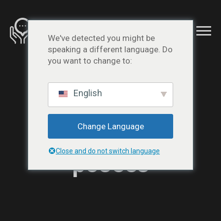
We've detected you might be
speaking a different language. Do
you want to change to:
English
Questions
Change Language
fréquemment
Close and do not switch language
posées